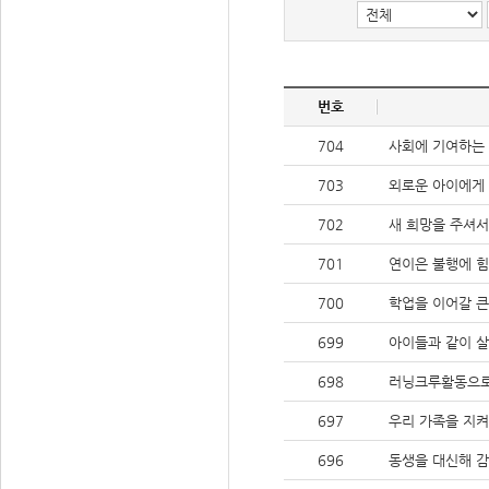
번호
704
사회에 기여하는
703
외로운 아이에게
702
새 희망을 주셔
701
연이은 불행에 힘
700
학업을 이어갈 큰
699
아이들과 같이 
698
러닝크루활동으로
697
우리 가족을 지
696
동생을 대신해 