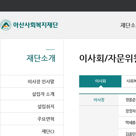
좌측메뉴바로가기
주메뉴바로가기
본문바로가기
재단소
이사회/자문위
재단소개
이사회
사회
이사장 인사말
설립자 소개
이사장
정몽준
설립취지
장정자
주요연혁
박세용
재단CI
김종인