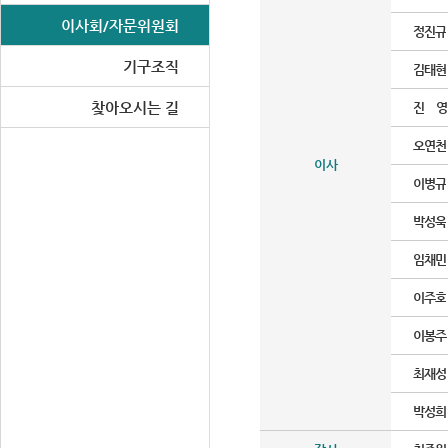
이사회/자문위원회
정진규
기구조직
김태현
찾아오시는 길
진 영
오연천
이사
이병규
박성욱
임채민
이주호
이봉주
최재성
박성희