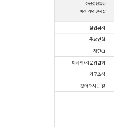
아산정신특강
아산 기념 전시실
설립취지
주요연혁
재단CI
이사회/자문위원회
기구조직
찾아오시는 길