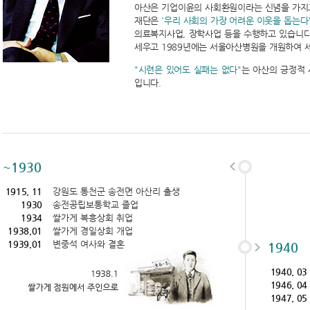
아산은 기업이윤의 사회환원이라는 신념을 가지
재단은
'우리 사회의 가장 어려운 이웃을 돕는다
의료복지사업, 장학사업 등을 수행하고 있습니다
세우고 1989년에는 서울아산병원을 개원하여 
"시련은 있어도 실패는 없다"
는 아산의 긍정적
입니다.
~1930
1915. 11
강원도 통천군 송전면 아산리 출생
1930
송전공립보통학교 졸업
1934
쌀가게 복흥상회 취업
1938.01
쌀가게 경일상회 개업
1939.01
변중석 여사와 결혼
1940
1940. 03
1946. 04
1947. 05