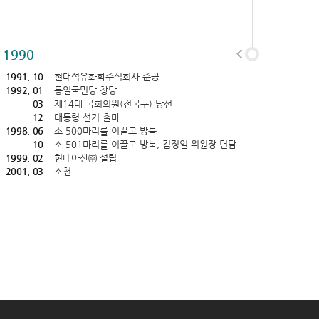
1990
1991. 10
현대석유화학주식회사 준공
1992. 01
통일국민당 창당
03
제14대 국회의원(전국구) 당선
12
대통령 선거 출마
1998. 06
소 500마리를 이끌고 방북
10
소 501마리를 이끌고 방북, 김정일 위원장 면담
1999. 02
현대아산㈜ 설립
2001. 03
소천