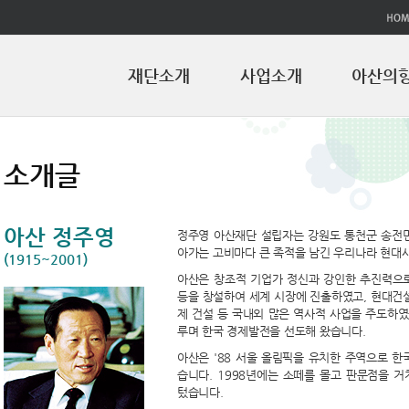
좌측메뉴바로가기
주메뉴바로가기
본문바로가기
재단소개
사업소개
아산의
소개글
아산 정주영
정주영 아산재단 설립자는 강원도 통천군 송전
아가는 고비마다 큰 족적을 남긴 우리나라 현대
(1915~2001)
아산은 창조적 기업가 정신과 강인한 추진력으
등을 창설하여 세계 시장에 진출하였고, 현대건
제 건설 등 국내외 많은 역사적 사업을 주도하였
루며 한국 경제발전을 선도해 왔습니다.
아산은 '88 서울 올림픽을 유치한 주역으로 
습니다. 1998년에는 소떼를 몰고 판문점을 
텄습니다.