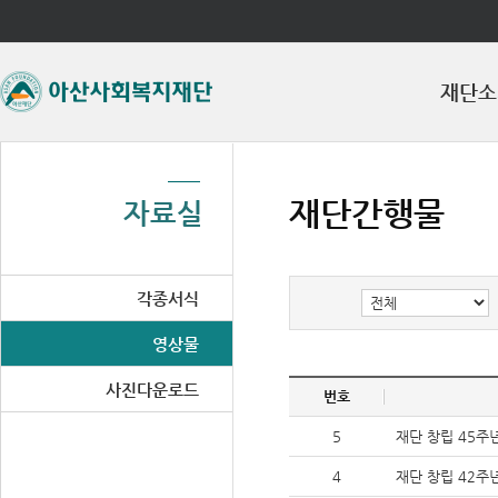
좌측메뉴바로가기
주메뉴바로가기
본문바로가기
재단소
재단간행물
자료실
각종서식
영상물
사진다운로드
번호
5
재단 창립 45주
4
재단 창립 42주