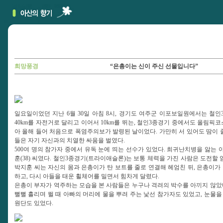
희망풍경
“은총이는 신이 주신 선물입니다”
일요일이었던 지난 6월 30일 아침 8시, 경기도 여주군 이포보일원에서는 철인3
40km를 자전거로 달리고 이어서 10km를 뛰는, 철인3종경기 중에서도 올림픽코
아 올해 들어 처음으로 폭염주의보가 발령된 날이었다. 가만히 서 있어도 땀이 
들은 자기 자신과의 치열한 싸움을 벌였다.
500여 명의 참가자 중에서 유독 눈에 띄는 선수가 있었다. 희귀난치병을 앓는 아
훈(38) 씨였다. 철인3종경기(트라이애슬론)는 보통 체력을 가진 사람은 도전할 
박지훈 씨는 자신의 몸과 은총이가 탄 보트를 줄로 연결해 헤엄친 뒤, 은총이가
하고, 다시 아들을 태운 휠체어를 밀면서 힘차게 달렸다.
은총이 부자가 역주하는 모습을 본 사람들은 누구나 격려의 박수를 아끼지 않았
뻘뻘 흘리며 뛸 때 아빠의 머리에 물을 뿌려 주는 낯선 참가자도 있었고, 눈물을
원단도 있었다.