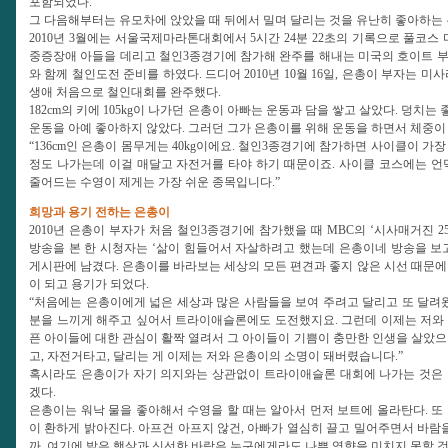
포함되었다.
그 다음해부터는 유모차에 앉았을 때 뒤에서 밀며 달리는 것을 유난히 좋아하는
2010년 3월에는 서울국제마라톤대회에서 5시간 24분 22초의 기록으로 풀코스
중증장애 아들을 데리고 철인3종경기에 참가해 완주를 해내는 미국의 호이트 
와 함께 철인도전 준비를 하였다. 드디어 2010년 10월 16일, 은총이 부자는 미
생애 처음으로 철인대회를 완주했다.
182cm의 키에 105kg이 나가던 은총이 아빠는 운동과 담을 쌓고 살았다. 덩
운동을 아예 좋아하지 않았다. 그러던 그가 은총이를 위해 운동을 하면서 체중이 2
“136cm인 은총이 몸무게는 40kg이에요. 철인3종경기에 참가하면 사이클이 가장
정도 나가는데 이걸 매달고 자전거를 타야 하기 때문이죠. 사이클 코스에는 언
줄어드는 수영이 제게는 가장 쉬운 종목입니다.”
희망과 용기 전하는 은총이
2010년 은총이 부자가 처음 철인3종경기에 참가했을 때 MBC의 ‘시사매거진 2
방송을 본 한 시청자는 ‘삶이 힘들어서 자살하려고 했는데 은총이네 방송을 보
게시판에 남겼다. 은총이를 바라보는 세상의 모든 편견과 좋지 않은 시선 때문에
이 되고 용기가 되었다.
“처음에는 은총이에게 넓은 세상과 많은 사람들을 보여 주려고 달리고 또 달려왔
분을 느끼게 해주고 싶어서 트라이애슬론에도 도전했지요. 그런데 이제는 저와
픈 아이들에 대한 관심이 활짝 열려서 그 아이들이 기쁨이 충만한 인생을 살았으
고, 자전거타고, 달리는 게 이제는 저와 은총이의 소명이 돼버렸습니다.”
혹시라도 은총이가 자기 의지와는 상관없이 트라이애슬론 대회에 나가는 것은 
겠다.
은총이는 워낙 물을 좋아해서 수영을 할 때는 알아서 먼저 보트에 올라탄다. 또
이 환하게 밝아진다. 아프건 아프지 않건, 아빠가 열심히 끌고 밀어주면서 바람
까. 여기에 밝은 햇살과 신선한 바람은 누구에게라도 나쁜 영향을 미치지 못할 것