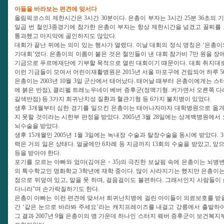
아들을 바라보는 편견에 맞서다
올림픽코스의 제한시간은 3시간 30분이다. 은총이 부자는 3시간 25분 36초의
일곱 번 철인3종경기에 참가한 은총이 부자는 항상 제한시간을 넘겼고 꼴찌를
통과했고 마지막에 골인하지도 않았다.
대회가 끝난 뒤에는 의미 있는 행사가 열렸다. 이날 대회의 정식 명칭은 ‘은총이
기대회’였다. 은총이의 이름이 붙은 것은 철인들이 낸 대회 참가비 7만 원을 
기금으로 푸르메재단에 기부할 목적으로 열린 대회이기 때문이다. 대회 취지대로 참
이런 기금들이 모여서 어린이재활병원은 2015년 서울 마포구에 건립되어 하루 
은총이는 2003년 10월 3일 군산에서 태어났다. 태어날 때부터 은총이에게는 스
에 붉은 반점), 클리펠 트레노우네이 베버 증후군(정맥기형. 커가면서 오른쪽 
갈색반점) 등 3가지 희귀난치성 질환과 혈관기형 등 6가지 불치병이 있었다.
생후 3개월부터 심한 경기를 일으킨 은총이는 태어나자마자 대학병원으로 옮겨
지 못할 것이라는 시한부 판정을 받았다. 2005년 3월 28일에는 상계백병원에서
뇌수술을 받았다.
생후 15개월인 2005년 1월 3일에는 녹내장 수술과 탈장수술을 동시에 받았다.
력은 거의 잃은 상태다. 얼굴에만 6차례 등 지금까지 13회의 수술을 받았고, 
등을 받아야 한다.
포기를 모르는 아빠와 엄마(김여은・35)의 극진한 보살핌 속에 은총이는 뇌병변
의 특수학교인 명화학교 3학년에 재학 중이다. 많이 사라지기는 했지만 은총이
점으로 뒤덮여 있고, 말을 못 하며, 걸음걸이도 불편하다. 그래서인지 사람들이 
다니라”며 손가락질하기도 한다.
은총이 아빠는 이런 편견에 맞서서 희귀난치병에 걸린 아이들이 의료보호를 받을 수 
간 ‘같은 눈으로 바라봐 주세요’라는 캐치프레이즈를 내걸고 강릉에서 출발하여 
그 결과 2007년 9월 은총이의 병 가운데 하나인 스터지 웨버 증후군이 보건